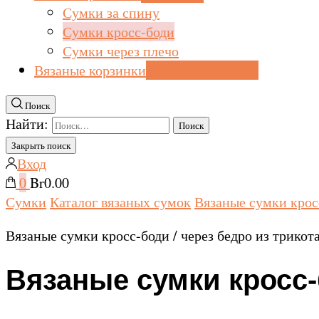
Сумки за спину
Сумки кросс-боди
Сумки через плечо
Вязаные корзинки
милые аксессуары
Поиск
Найти:
Закрыть поиск
Вход
0
Br0.00
Сумки
Каталог вязаных сумок
Вязаные сумки крос
Вязаные сумки кросс-боди / через бедро из трико
Вязаные сумки кросс