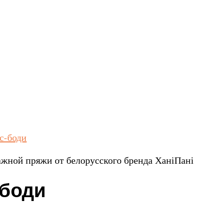
с-боди
тажной пряжи от белорусского бренда ХаніПані
-боди