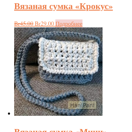
Вязаная сумка «Крокус»
Br
45.00
Br
29.00
Подробнее
Вязаная сумка «Мини»