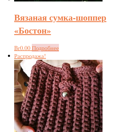
Вязаная сумка-шоппер
«Бостон»
Br
0.00
Подробнее
Распродажа!