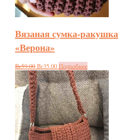
Вязаная сумка-ракушка
«Верона»
Br
59.00
Br
35.00
Подробнее